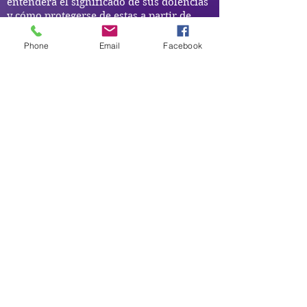
entenderá el significado de sus dolencias
y cómo protegerse de estas a partir de
ahora. Juan te enseñará cómo atraer
mejor las cosas que deseas y necesitas,
Phone
Email
Facebook
como el dinero. Lo guiará para que no se
preocupe por la falta de estabilidad
financiera y sea un esclavo de la
búsqueda del concepto de dinero a un
estado de abundancia y atraiga lo que
realmente desea y necesita.
Reservar
Psychic Photo Readings Canada
Psychic Readings Canada
Juan the Psychic
Energy Healer, Life Coach